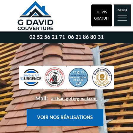
MENU
DEVIS
GRATUIT
02 52 56 21 71
06 21 86 80 31
Mail:
artisan.got@gmail.com
VOIR NOS RÉALISATIONS