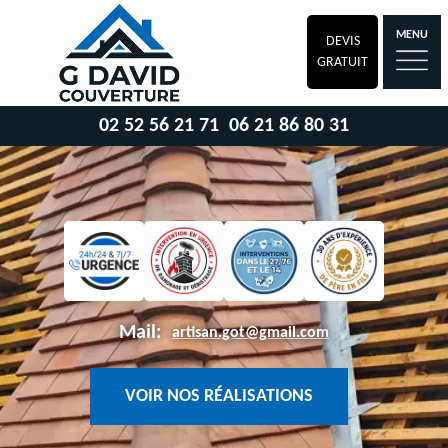
MENU
DEVIS
GRATUIT
02 52 56 21 71
06 21 86 80 31
Mail:
artisan.got@gmail.com
VOIR NOS RÉALISATIONS