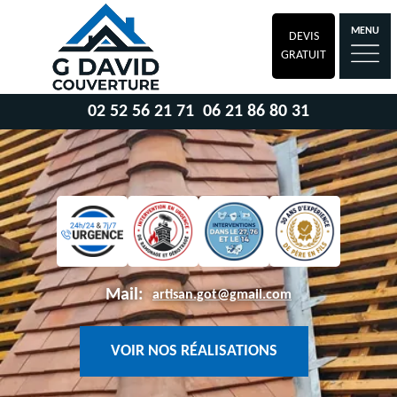
MENU
DEVIS
GRATUIT
02 52 56 21 71
06 21 86 80 31
Mail:
artisan.got@gmail.com
VOIR NOS RÉALISATIONS