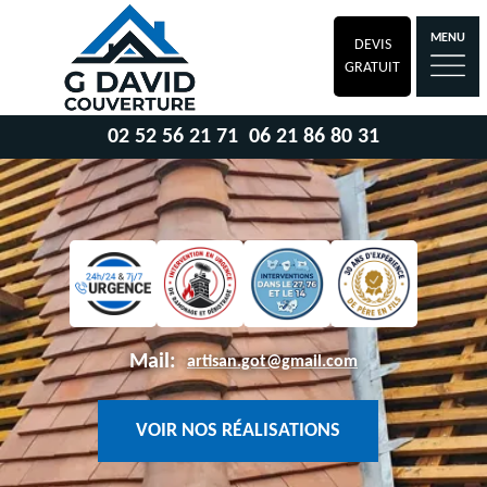
MENU
DEVIS
GRATUIT
02 52 56 21 71
06 21 86 80 31
Mail:
artisan.got@gmail.com
VOIR NOS RÉALISATIONS