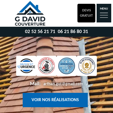
MENU
DEVIS
GRATUIT
02 52 56 21 71
06 21 86 80 31
Mail:
artisan.got@gmail.com
VOIR NOS RÉALISATIONS