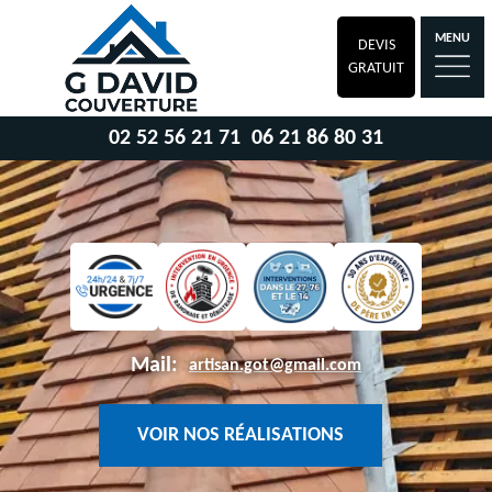
MENU
DEVIS
GRATUIT
02 52 56 21 71
06 21 86 80 31
Mail:
artisan.got@gmail.com
VOIR NOS RÉALISATIONS