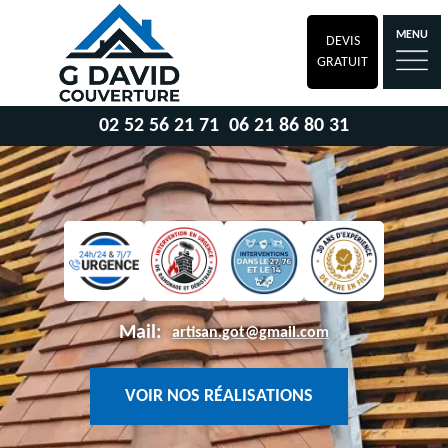
MENU
DEVIS
GRATUIT
02 52 56 21 71
06 21 86 80 31
Mail:
artisan.got@gmail.com
VOIR NOS RÉALISATIONS