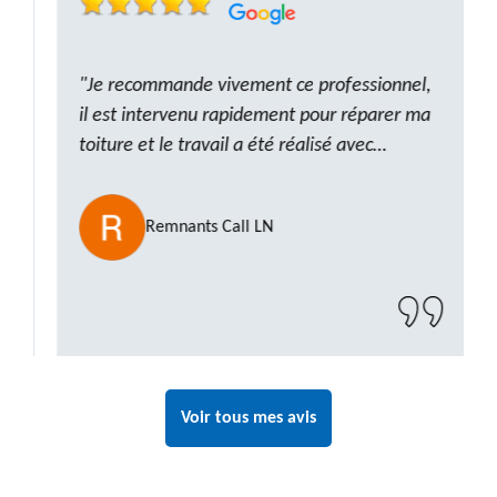
"Je recommande vivement ce professionnel,
il est intervenu rapidement pour réparer ma
toiture et le travail a été réalisé avec
beaucoup de professionnalisme. Très,
ponctuel et à l’écoute, le résultat est
Remnants Call LN
impeccable et le chantier a été laissé propre.
Un artisan de confiance que je n’hésiterai pas
à recontacter"
Voir tous mes avis