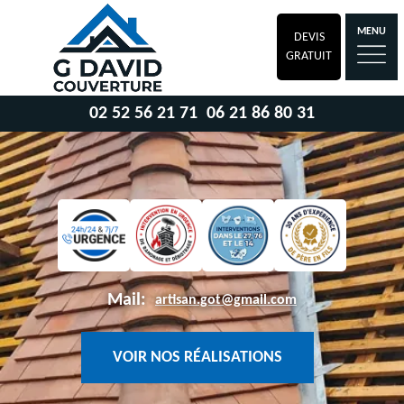
MENU
DEVIS
GRATUIT
02 52 56 21 71
06 21 86 80 31
Mail:
artisan.got@gmail.com
VOIR NOS RÉALISATIONS