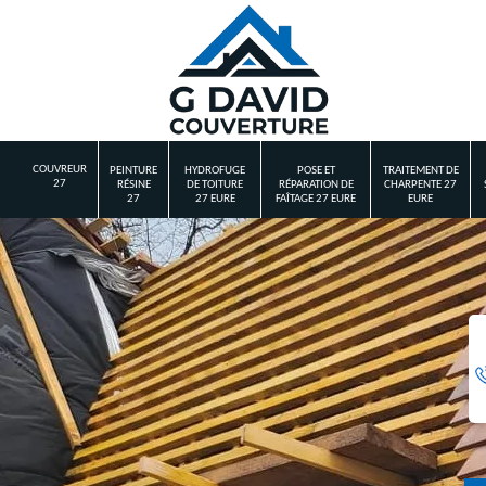
COUVREUR
PEINTURE
HYDROFUGE
POSE ET
TRAITEMENT DE
27
RÉSINE
DE TOITURE
RÉPARATION DE
CHARPENTE 27
27
27 EURE
FAÎTAGE 27 EURE
EURE