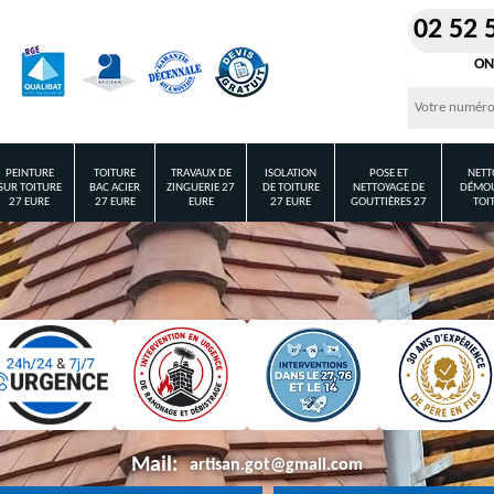
02 52 
ON
PEINTURE
TOITURE
TRAVAUX DE
ISOLATION
POSE ET
NETT
SUR TOITURE
BAC ACIER
ZINGUERIE 27
DE TOITURE
NETTOYAGE DE
DÉMOU
27 EURE
27 EURE
EURE
27 EURE
GOUTTIÈRES 27
TOI
Mail:
artisan.got@gmail.com