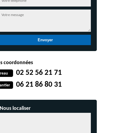
s coordonnées
02 52 56 21 71
reau
06 21 86 80 31
antier
Nous localiser