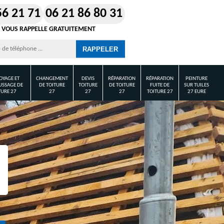
56 21 71
06 21 86 80 31
 VOUS RAPPELLE GRATUITEMENT
OYAGE ET
CHANGEMENT
DEVIS
RÉPARATION
RÉPARATION
PEINTURE
SSAGE DE
DE TOITURE
TOITURE
DE TOITURE
FUITE DE
SUR TUILES
TURE 27
27
27
27
TOITURE 27
27 EURE