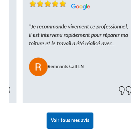
"Je recommande vivement ce professionnel,
il est intervenu rapidement pour réparer ma
toiture et le travail a été réalisé avec
beaucoup de professionnalisme. Très,
ponctuel et à l’écoute, le résultat est
Remnants Call LN
impeccable et le chantier a été laissé propre.
Un artisan de confiance que je n’hésiterai pas
à recontacter"
Voir tous mes avis