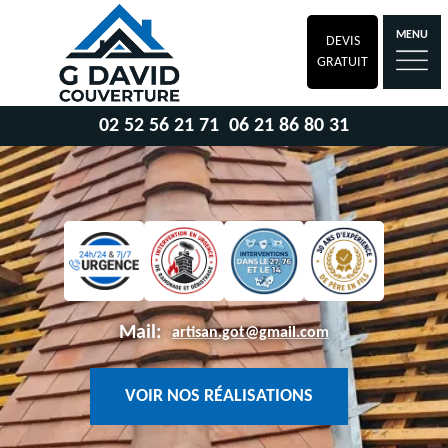
MENU
DEVIS
GRATUIT
02 52 56 21 71
06 21 86 80 31
Mail:
artisan.got@gmail.com
VOIR NOS RÉALISATIONS