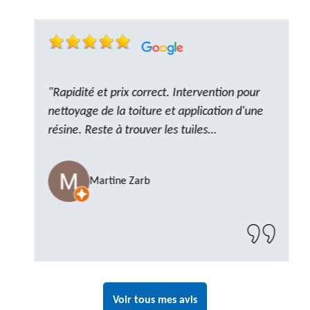
"Rapidité et prix correct. Intervention pour
nettoyage de la toiture et application d'une
résine. Reste à trouver les tuiles
manquantes, nous savons que nous pouvons
compter sur M. GOT. Très content de la
Martine Zarb
prestation, a recommander sans problème"
Voir tous mes avis