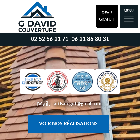
MENU
DEVIS
GRATUIT
02 52 56 21 71
06 21 86 80 31
Mail:
artisan.got@gmail.com
VOIR NOS RÉALISATIONS