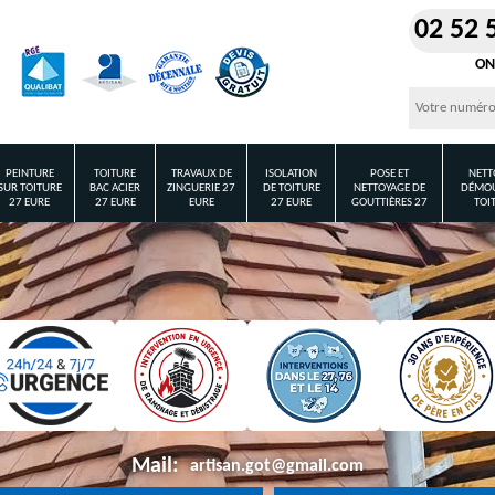
02 52 
ON
PEINTURE
TOITURE
TRAVAUX DE
ISOLATION
POSE ET
NETT
SUR TOITURE
BAC ACIER
ZINGUERIE 27
DE TOITURE
NETTOYAGE DE
DÉMOU
27 EURE
27 EURE
EURE
27 EURE
GOUTTIÈRES 27
TOI
Mail:
artisan.got@gmail.com