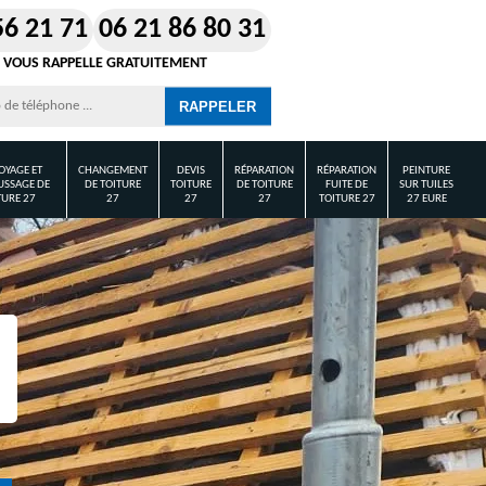
56 21 71
06 21 86 80 31
 VOUS RAPPELLE GRATUITEMENT
OYAGE ET
CHANGEMENT
DEVIS
RÉPARATION
RÉPARATION
PEINTURE
SSAGE DE
DE TOITURE
TOITURE
DE TOITURE
FUITE DE
SUR TUILES
TURE 27
27
27
27
TOITURE 27
27 EURE