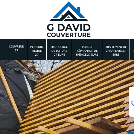
COUVREUR
PEINTURE
HYDROFUGE
POSE ET
TRAITEMENT DE
27
RÉSINE
DE TOITURE
RÉPARATION DE
CHARPENTE 27
27
27 EURE
FAÎTAGE 27 EURE
EURE