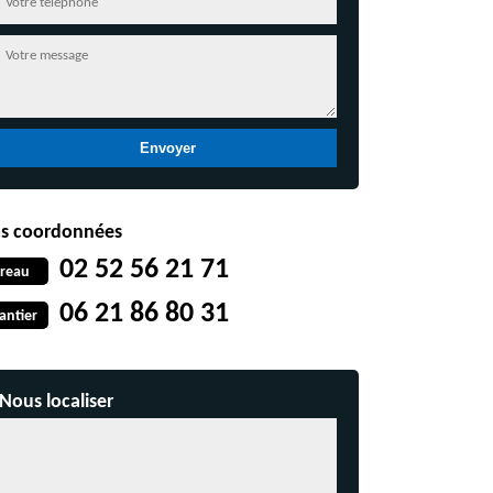
s coordonnées
02 52 56 21 71
reau
06 21 86 80 31
antier
Nous localiser