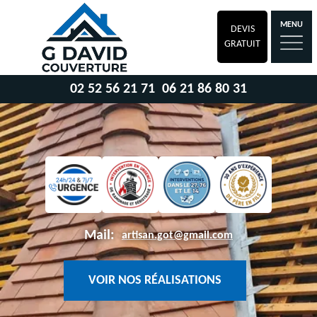
MENU
DEVIS
GRATUIT
02 52 56 21 71
06 21 86 80 31
Mail:
artisan.got@gmail.com
VOIR NOS RÉALISATIONS