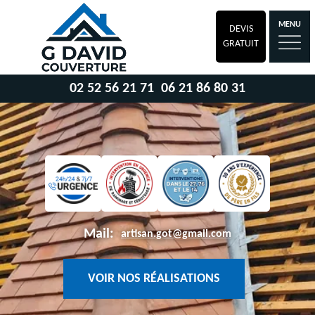
MENU
DEVIS
GRATUIT
02 52 56 21 71
06 21 86 80 31
Mail:
artisan.got@gmail.com
VOIR NOS RÉALISATIONS