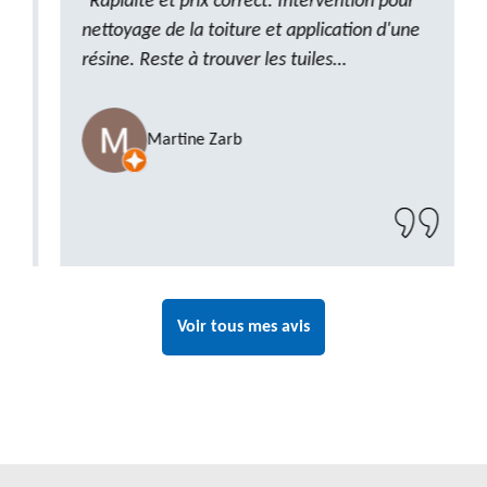
"Rapidité et prix correct. Intervention pour
nettoyage de la toiture et application d'une
résine. Reste à trouver les tuiles
manquantes, nous savons que nous pouvons
compter sur M. GOT. Très content de la
Martine Zarb
prestation, a recommander sans problème"
Voir tous mes avis