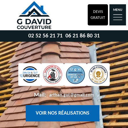
MENU
DEVIS
GRATUIT
02 52 56 21 71
06 21 86 80 31
Mail:
artisan.got@gmail.com
VOIR NOS RÉALISATIONS