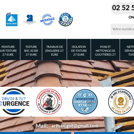
02 52 
ON
PEINTURE
TOITURE
TRAVAUX DE
ISOLATION
POSE ET
NETT
SUR TOITURE
BAC ACIER
ZINGUERIE 27
DE TOITURE
NETTOYAGE DE
DÉMOU
27 EURE
27 EURE
EURE
27 EURE
GOUTTIÈRES 27
TOI
Mail:
artisan.got@gmail.com