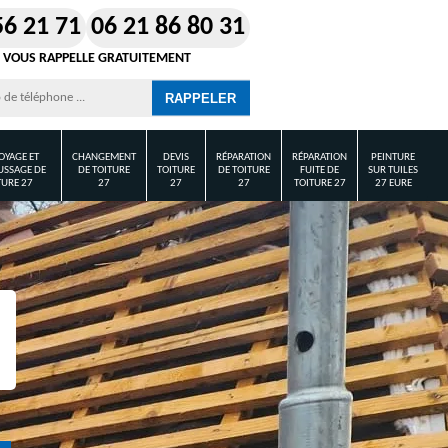
56 21 71
06 21 86 80 31
 VOUS RAPPELLE GRATUITEMENT
OYAGE ET
CHANGEMENT
DEVIS
RÉPARATION
RÉPARATION
PEINTURE
SSAGE DE
DE TOITURE
TOITURE
DE TOITURE
FUITE DE
SUR TUILES
TURE 27
27
27
27
TOITURE 27
27 EURE