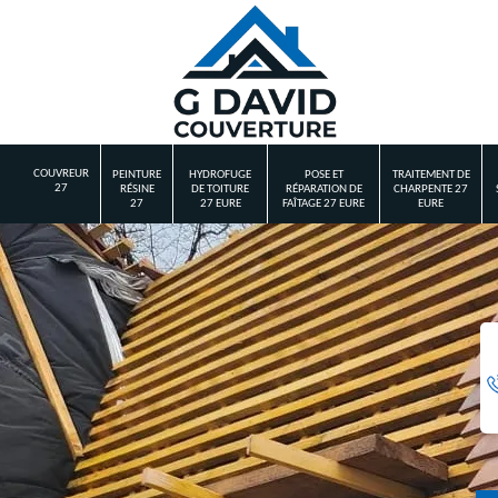
COUVREUR
PEINTURE
HYDROFUGE
POSE ET
TRAITEMENT DE
27
RÉSINE
DE TOITURE
RÉPARATION DE
CHARPENTE 27
27
27 EURE
FAÎTAGE 27 EURE
EURE