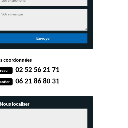
s coordonnées
02 52 56 21 71
reau
06 21 86 80 31
antier
Nous localiser