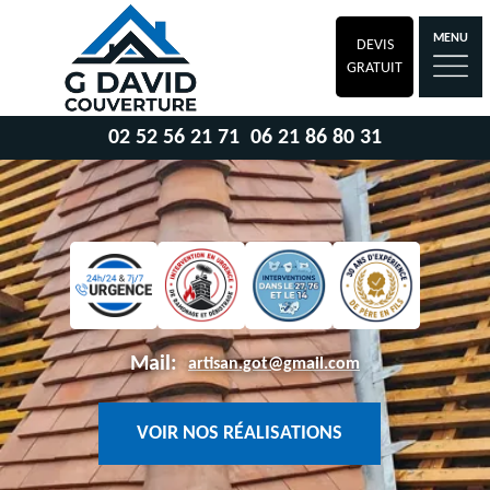
MENU
DEVIS
GRATUIT
02 52 56 21 71
06 21 86 80 31
Mail:
artisan.got@gmail.com
VOIR NOS RÉALISATIONS