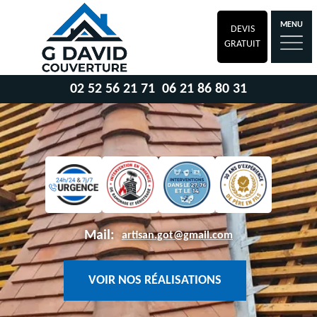
MENU
DEVIS
GRATUIT
02 52 56 21 71
06 21 86 80 31
Mail:
artisan.got@gmail.com
VOIR NOS RÉALISATIONS