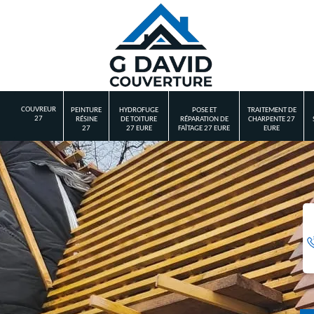
COUVREUR
PEINTURE
HYDROFUGE
POSE ET
TRAITEMENT DE
27
RÉSINE
DE TOITURE
RÉPARATION DE
CHARPENTE 27
27
27 EURE
FAÎTAGE 27 EURE
EURE