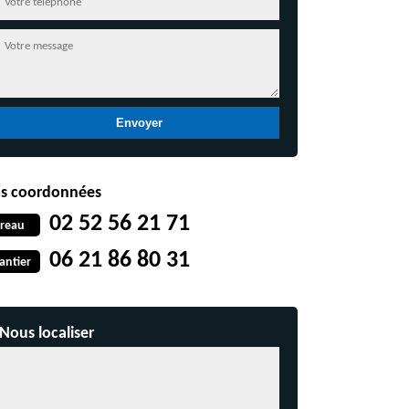
s coordonnées
02 52 56 21 71
reau
06 21 86 80 31
antier
Nous localiser