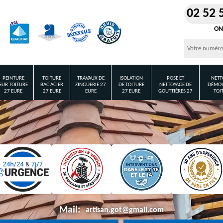
02 52 
ON
PEINTURE
TOITURE
TRAVAUX DE
ISOLATION
POSE ET
NETT
SUR TOITURE
BAC ACIER
ZINGUERIE 27
DE TOITURE
NETTOYAGE DE
DÉMOU
27 EURE
27 EURE
EURE
27 EURE
GOUTTIÈRES 27
TOI
Mail:
artisan.got@gmail.com