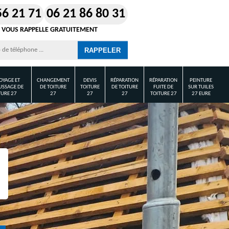
56 21 71
06 21 86 80 31
 VOUS RAPPELLE GRATUITEMENT
OYAGE ET
CHANGEMENT
DEVIS
RÉPARATION
RÉPARATION
PEINTURE
SSAGE DE
DE TOITURE
TOITURE
DE TOITURE
FUITE DE
SUR TUILES
TURE 27
27
27
27
TOITURE 27
27 EURE