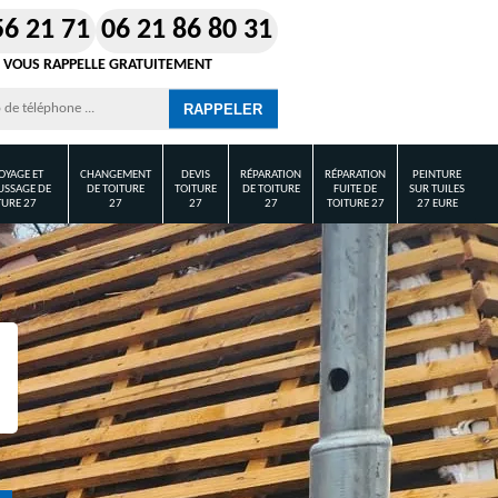
56 21 71
06 21 86 80 31
 VOUS RAPPELLE GRATUITEMENT
OYAGE ET
CHANGEMENT
DEVIS
RÉPARATION
RÉPARATION
PEINTURE
SSAGE DE
DE TOITURE
TOITURE
DE TOITURE
FUITE DE
SUR TUILES
TURE 27
27
27
27
TOITURE 27
27 EURE