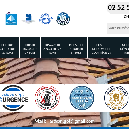
02 52 
ON
PEINTURE
TOITURE
TRAVAUX DE
ISOLATION
POSE ET
NETT
SUR TOITURE
BAC ACIER
ZINGUERIE 27
DE TOITURE
NETTOYAGE DE
DÉMOU
27 EURE
27 EURE
EURE
27 EURE
GOUTTIÈRES 27
TOI
Mail:
artisan.got@gmail.com