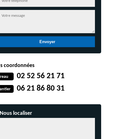
s coordonnées
02 52 56 21 71
reau
06 21 86 80 31
antier
Nous localiser