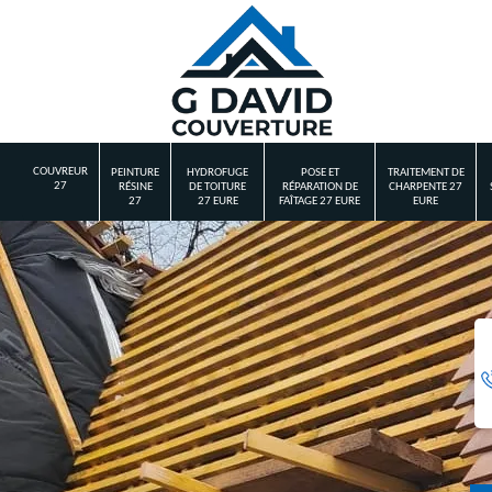
COUVREUR
PEINTURE
HYDROFUGE
POSE ET
TRAITEMENT DE
27
RÉSINE
DE TOITURE
RÉPARATION DE
CHARPENTE 27
27
27 EURE
FAÎTAGE 27 EURE
EURE