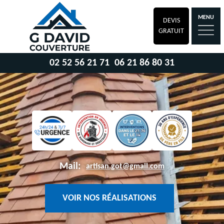
MENU
DEVIS
GRATUIT
02 52 56 21 71
06 21 86 80 31
Mail:
artisan.got@gmail.com
VOIR NOS RÉALISATIONS