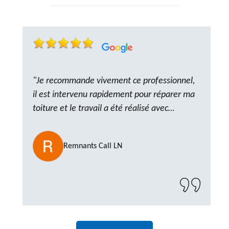
"Je recommande vivement ce professionnel,
il est intervenu rapidement pour réparer ma
toiture et le travail a été réalisé avec
beaucoup de professionnalisme. Très,
ponctuel et à l’écoute, le résultat est
Remnants Call LN
impeccable et le chantier a été laissé propre.
Un artisan de confiance que je n’hésiterai pas
à recontacter"