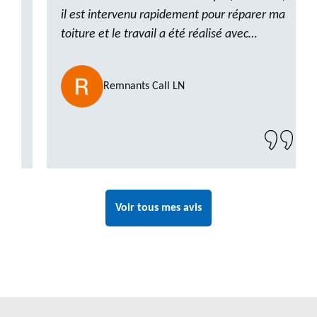
il est intervenu rapidement pour réparer ma
toiture et le travail a été réalisé avec
beaucoup de professionnalisme. Très,
ponctuel et à l’écoute, le résultat est
Remnants Call LN
impeccable et le chantier a été laissé propre.
Un artisan de confiance que je n’hésiterai pas
à recontacter"
Voir tous mes avis