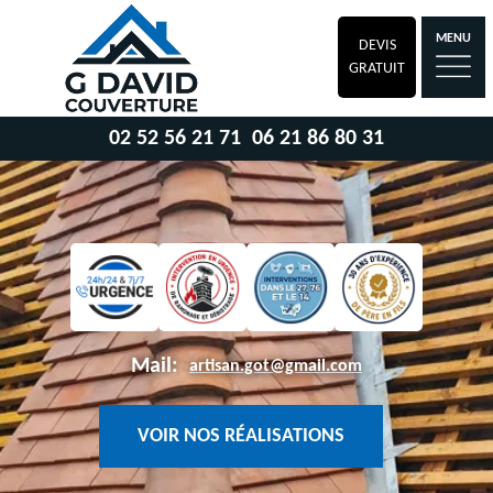
MENU
DEVIS
GRATUIT
02 52 56 21 71
06 21 86 80 31
Mail:
artisan.got@gmail.com
VOIR NOS RÉALISATIONS