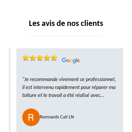
Les avis de nos clients
"Je recommande vivement ce professionnel,
il est intervenu rapidement pour réparer ma
toiture et le travail a été réalisé avec
beaucoup de professionnalisme. Très,
ponctuel et à l’écoute, le résultat est
Remnants Call LN
impeccable et le chantier a été laissé propre.
Un artisan de confiance que je n’hésiterai pas