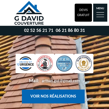
MENU
DEVIS
GRATUIT
02 52 56 21 71
06 21 86 80 31
Mail:
artisan.got@gmail.com
VOIR NOS RÉALISATIONS