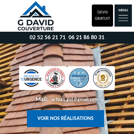
MENU
DEVIS
GRATUIT
02 52 56 21 71
06 21 86 80 31
Mail:
artisan.got@gmail.com
VOIR NOS RÉALISATIONS