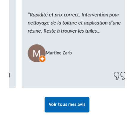
"Rapidité et prix correct. Intervention pour
nettoyage de la toiture et application d'une
résine. Reste à trouver les tuiles
manquantes, nous savons que nous pouvons
compter sur M. GOT. Très content de la
Martine Zarb
prestation, a recommander sans problème"
Voir tous mes avis