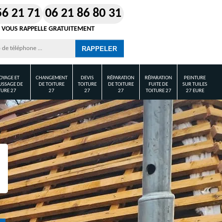
56 21 71
06 21 86 80 31
 VOUS RAPPELLE GRATUITEMENT
OYAGE ET
CHANGEMENT
DEVIS
RÉPARATION
RÉPARATION
PEINTURE
SSAGE DE
DE TOITURE
TOITURE
DE TOITURE
FUITE DE
SUR TUILES
TURE 27
27
27
27
TOITURE 27
27 EURE