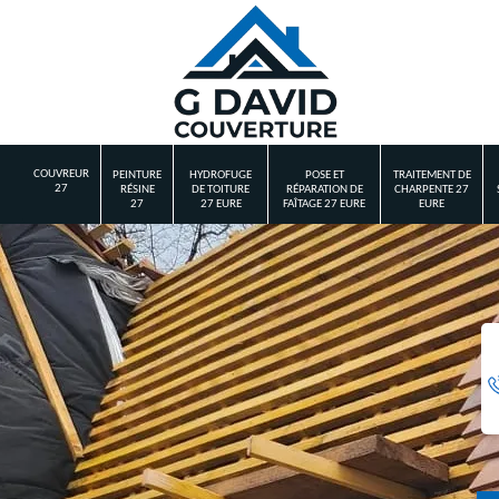
COUVREUR
PEINTURE
HYDROFUGE
POSE ET
TRAITEMENT DE
27
RÉSINE
DE TOITURE
RÉPARATION DE
CHARPENTE 27
27
27 EURE
FAÎTAGE 27 EURE
EURE