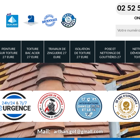
02 52 
ON
PEINTURE
TOITURE
TRAVAUX DE
ISOLATION
POSE ET
NETT
SUR TOITURE
BAC ACIER
ZINGUERIE 27
DE TOITURE
NETTOYAGE DE
DÉMOU
27 EURE
27 EURE
EURE
27 EURE
GOUTTIÈRES 27
TOI
Mail:
artisan.got@gmail.com