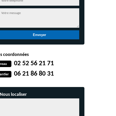
s coordonnées
02 52 56 21 71
reau
06 21 86 80 31
antier
Nous localiser