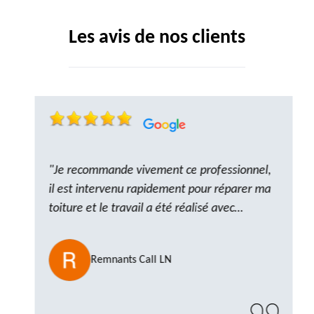
Les avis de nos clients
"Je recommande vivement ce professionnel,
il est intervenu rapidement pour réparer ma
toiture et le travail a été réalisé avec
beaucoup de professionnalisme. Très,
ponctuel et à l’écoute, le résultat est
Remnants Call LN
impeccable et le chantier a été laissé propre.
Un artisan de confiance que je n’hésiterai pas
à recontacter"