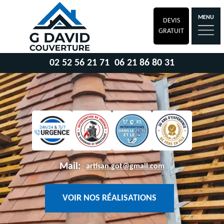
MENU
DEVIS
GRATUIT
02 52 56 21 71
06 21 86 80 31
Mail:
artisan.got@gmail.com
VOIR NOS RÉALISATIONS