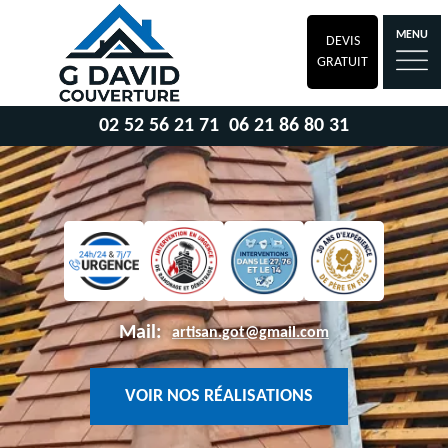
MENU
DEVIS
GRATUIT
02 52 56 21 71
06 21 86 80 31
Mail:
artisan.got@gmail.com
VOIR NOS RÉALISATIONS