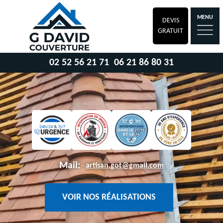
MENU
DEVIS
GRATUIT
02 52 56 21 71
06 21 86 80 31
Mail:
artisan.got@gmail.com
VOIR NOS RÉALISATIONS