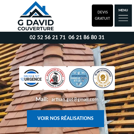
MENU
DEVIS
GRATUIT
02 52 56 21 71
06 21 86 80 31
Mail:
artisan.got@gmail.com
VOIR NOS RÉALISATIONS