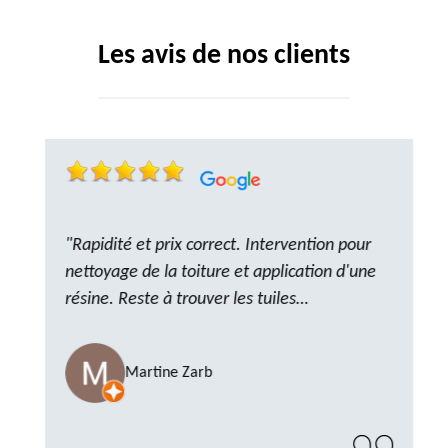
Les avis de nos clients
"Rapidité et prix correct. Intervention pour
nettoyage de la toiture et application d'une
résine. Reste à trouver les tuiles
manquantes, nous savons que nous pouvons
compter sur M. GOT. Très content de la
Martine Zarb
prestation, a recommander sans problème"