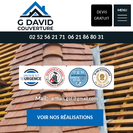
MENU
DEVIS
GRATUIT
02 52 56 21 71
06 21 86 80 31
Mail:
artisan.got@gmail.com
VOIR NOS RÉALISATIONS