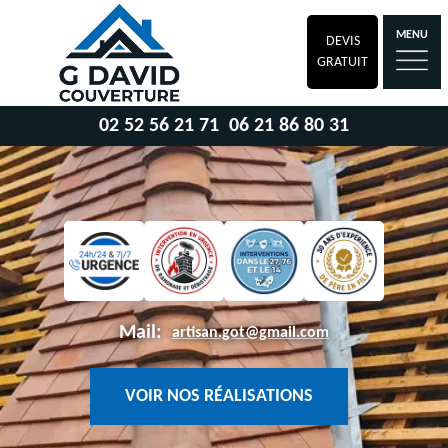
MENU
DEVIS
GRATUIT
02 52 56 21 71
06 21 86 80 31
Mail:
artisan.got@gmail.com
VOIR NOS RÉALISATIONS