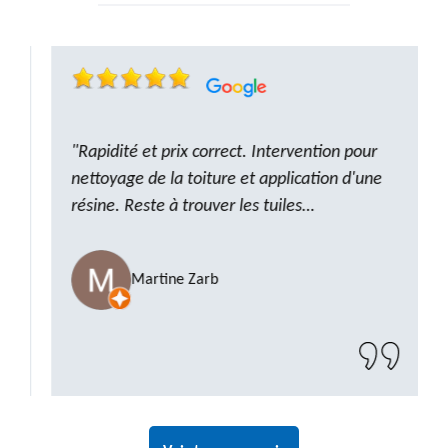
"Rapidité et prix correct. Intervention pour
nettoyage de la toiture et application d'une
résine. Reste à trouver les tuiles
manquantes, nous savons que nous pouvons
compter sur M. GOT. Très content de la
Martine Zarb
prestation, a recommander sans problème"