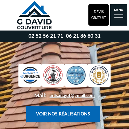
MENU
DEVIS
GRATUIT
02 52 56 21 71
06 21 86 80 31
Mail:
artisan.got@gmail.com
VOIR NOS RÉALISATIONS