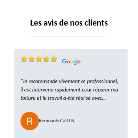
Les avis de nos clients
"Je recommande vivement ce professionnel,
il est intervenu rapidement pour réparer ma
toiture et le travail a été réalisé avec
beaucoup de professionnalisme. Très,
ponctuel et à l’écoute, le résultat est
Remnants Call LN
impeccable et le chantier a été laissé propre.
Un artisan de confiance que je n’hésiterai pas