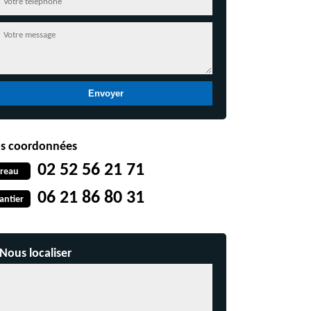
s coordonnées
02 52 56 21 71
reau
06 21 86 80 31
antier
Nous localiser