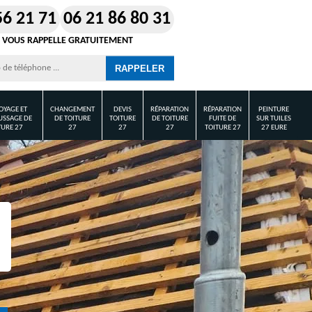
56 21 71
06 21 86 80 31
 VOUS RAPPELLE GRATUITEMENT
OYAGE ET
CHANGEMENT
DEVIS
RÉPARATION
RÉPARATION
PEINTURE
SSAGE DE
DE TOITURE
TOITURE
DE TOITURE
FUITE DE
SUR TUILES
TURE 27
27
27
27
TOITURE 27
27 EURE