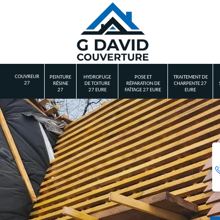
COUVREUR
PEINTURE
HYDROFUGE
POSE ET
TRAITEMENT DE
27
RÉSINE
DE TOITURE
RÉPARATION DE
CHARPENTE 27
27
27 EURE
FAÎTAGE 27 EURE
EURE