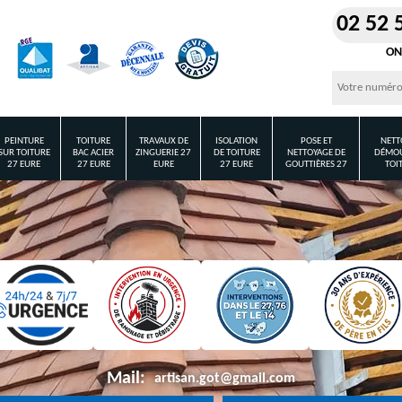
02 52 
ON
PEINTURE
TOITURE
TRAVAUX DE
ISOLATION
POSE ET
NETT
SUR TOITURE
BAC ACIER
ZINGUERIE 27
DE TOITURE
NETTOYAGE DE
DÉMOU
27 EURE
27 EURE
EURE
27 EURE
GOUTTIÈRES 27
TOI
Mail:
artisan.got@gmail.com