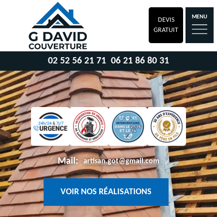
MENU
DEVIS
GRATUIT
02 52 56 21 71
06 21 86 80 31
Mail:
artisan.got@gmail.com
VOIR NOS RÉALISATIONS