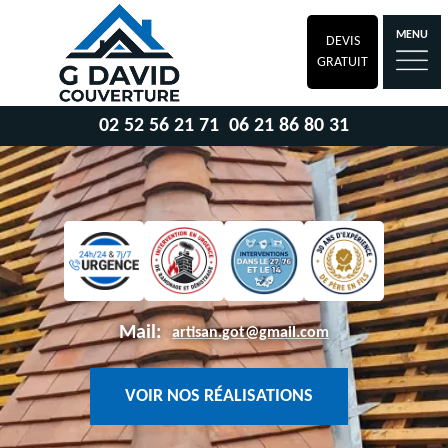
MENU
DEVIS
GRATUIT
02 52 56 21 71
06 21 86 80 31
Mail:
artisan.got@gmail.com
VOIR NOS RÉALISATIONS