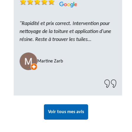
"Rapidité et prix correct. Intervention pour
nettoyage de la toiture et application d'une
résine. Reste à trouver les tuiles
manquantes, nous savons que nous pouvons
compter sur M. GOT. Très content de la
Martine Zarb
prestation, a recommander sans problème"
Voir tous mes avis