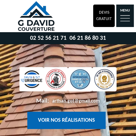
MENU
DEVIS
GRATUIT
02 52 56 21 71
06 21 86 80 31
Mail:
artisan.got@gmail.com
VOIR NOS RÉALISATIONS