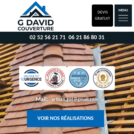
MENU
DEVIS
GRATUIT
02 52 56 21 71
06 21 86 80 31
Mail:
artisan.got@gmail.com
VOIR NOS RÉALISATIONS