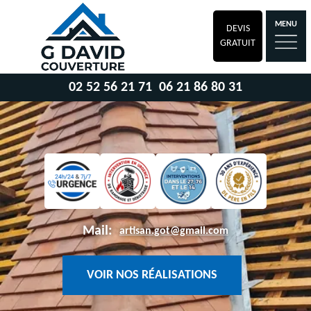
MENU
DEVIS
GRATUIT
02 52 56 21 71
06 21 86 80 31
Mail:
artisan.got@gmail.com
VOIR NOS RÉALISATIONS