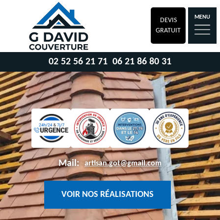
MENU
DEVIS
GRATUIT
02 52 56 21 71
06 21 86 80 31
Mail:
artisan.got@gmail.com
VOIR NOS RÉALISATIONS