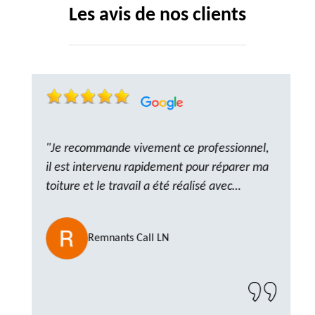
Les avis de nos clients
"Je recommande vivement ce professionnel,
il est intervenu rapidement pour réparer ma
toiture et le travail a été réalisé avec
beaucoup de professionnalisme. Très,
ponctuel et à l’écoute, le résultat est
Remnants Call LN
impeccable et le chantier a été laissé propre.
Un artisan de confiance que je n’hésiterai pas
à recontacter"