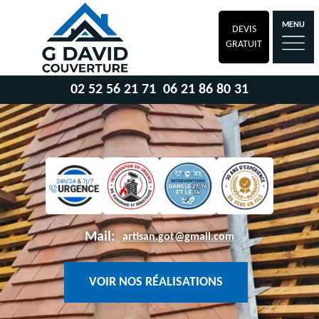
MENU
DEVIS
GRATUIT
02 52 56 21 71
06 21 86 80 31
Mail:
artisan.got@gmail.com
VOIR NOS RÉALISATIONS