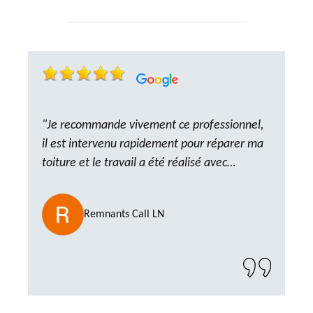
"Je recommande vivement ce professionnel,
il est intervenu rapidement pour réparer ma
toiture et le travail a été réalisé avec
beaucoup de professionnalisme. Très,
ponctuel et à l’écoute, le résultat est
Remnants Call LN
impeccable et le chantier a été laissé propre.
Un artisan de confiance que je n’hésiterai pas
à recontacter"