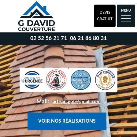
MENU
DEVIS
GRATUIT
02 52 56 21 71
06 21 86 80 31
Mail:
artisan.got@gmail.com
VOIR NOS RÉALISATIONS