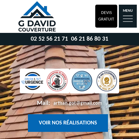
MENU
DEVIS
GRATUIT
02 52 56 21 71
06 21 86 80 31
Mail:
artisan.got@gmail.com
VOIR NOS RÉALISATIONS