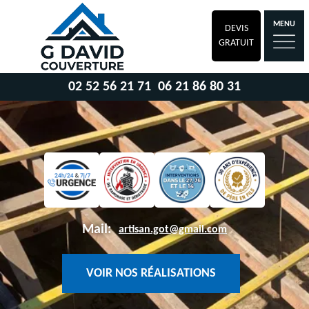
MENU
DEVIS
GRATUIT
02 52 56 21 71
06 21 86 80 31
Mail:
artisan.got@gmail.com
VOIR NOS RÉALISATIONS