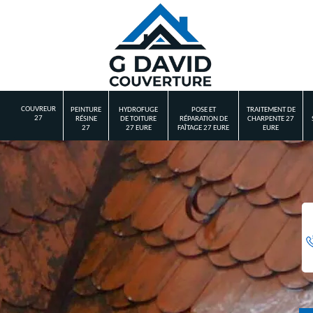
COUVREUR
PEINTURE
HYDROFUGE
POSE ET
TRAITEMENT DE
27
RÉSINE
DE TOITURE
RÉPARATION DE
CHARPENTE 27
27
27 EURE
FAÎTAGE 27 EURE
EURE