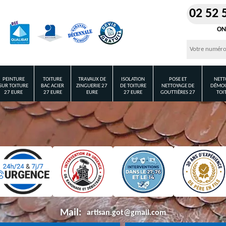
02 52 
ON
PEINTURE
TOITURE
TRAVAUX DE
ISOLATION
POSE ET
NETT
SUR TOITURE
BAC ACIER
ZINGUERIE 27
DE TOITURE
NETTOYAGE DE
DÉMOU
27 EURE
27 EURE
EURE
27 EURE
GOUTTIÈRES 27
TOI
Mail:
artisan.got@gmail.com