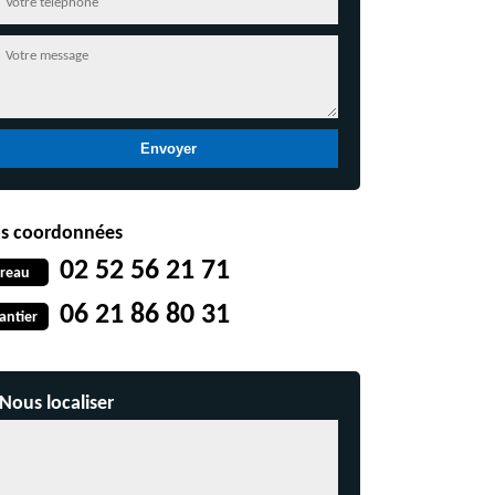
s coordonnées
02 52 56 21 71
reau
06 21 86 80 31
antier
Nous localiser