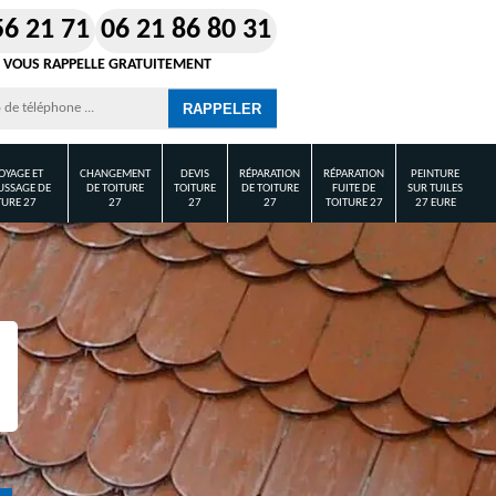
56 21 71
06 21 86 80 31
 VOUS RAPPELLE GRATUITEMENT
OYAGE ET
CHANGEMENT
DEVIS
RÉPARATION
RÉPARATION
PEINTURE
SSAGE DE
DE TOITURE
TOITURE
DE TOITURE
FUITE DE
SUR TUILES
TURE 27
27
27
27
TOITURE 27
27 EURE