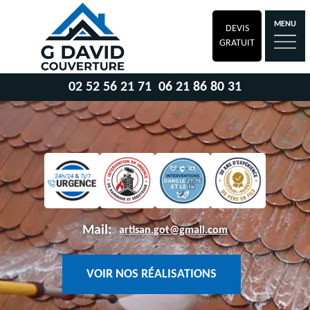
MENU
DEVIS
GRATUIT
02 52 56 21 71
06 21 86 80 31
Mail:
artisan.got@gmail.com
VOIR NOS RÉALISATIONS