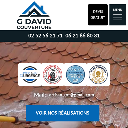
MENU
DEVIS
GRATUIT
02 52 56 21 71
06 21 86 80 31
Mail:
artisan.got@gmail.com
VOIR NOS RÉALISATIONS