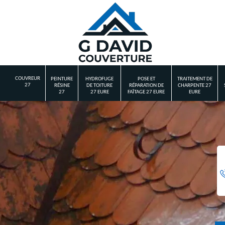
COUVREUR
PEINTURE
HYDROFUGE
POSE ET
TRAITEMENT DE
27
RÉSINE
DE TOITURE
RÉPARATION DE
CHARPENTE 27
27
27 EURE
FAÎTAGE 27 EURE
EURE