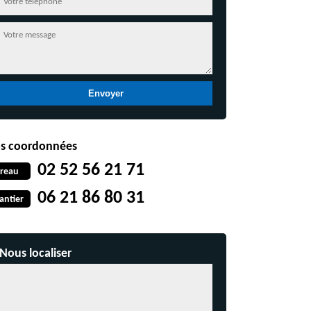
s coordonnées
02 52 56 21 71
reau
06 21 86 80 31
antier
Nous localiser