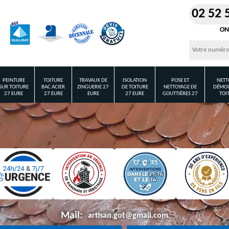
02 52 
ON
PEINTURE
TOITURE
TRAVAUX DE
ISOLATION
POSE ET
NETT
SUR TOITURE
BAC ACIER
ZINGUERIE 27
DE TOITURE
NETTOYAGE DE
DÉMOU
27 EURE
27 EURE
EURE
27 EURE
GOUTTIÈRES 27
TOI
Mail:
artisan.got@gmail.com