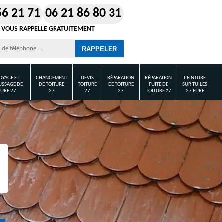
56 21 71
06 21 86 80 31
 VOUS RAPPELLE GRATUITEMENT
OYAGE ET
CHANGEMENT
DEVIS
RÉPARATION
RÉPARATION
PEINTURE
SSAGE DE
DE TOITURE
TOITURE
DE TOITURE
FUITE DE
SUR TUILES
TURE 27
27
27
27
TOITURE 27
27 EURE