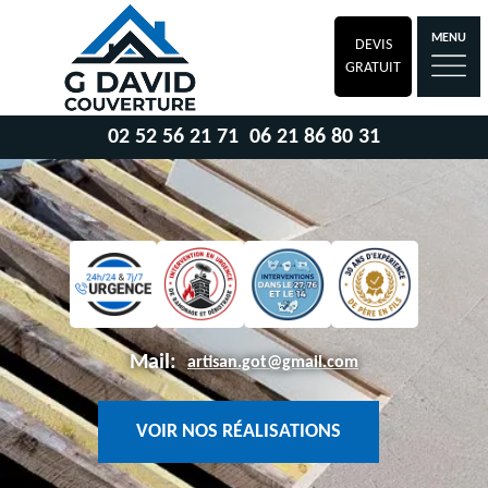
MENU
DEVIS
GRATUIT
02 52 56 21 71
06 21 86 80 31
Mail:
artisan.got@gmail.com
VOIR NOS RÉALISATIONS