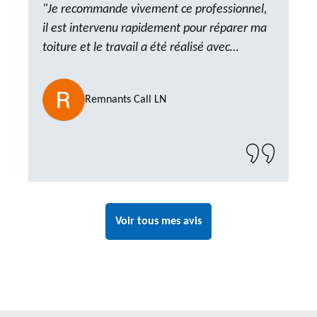
"Je recommande vivement ce professionnel,
il est intervenu rapidement pour réparer ma
toiture et le travail a été réalisé avec
beaucoup de professionnalisme. Très,
ponctuel et à l’écoute, le résultat est
Remnants Call LN
impeccable et le chantier a été laissé propre.
Un artisan de confiance que je n’hésiterai pas
à recontacter"
Voir tous mes avis