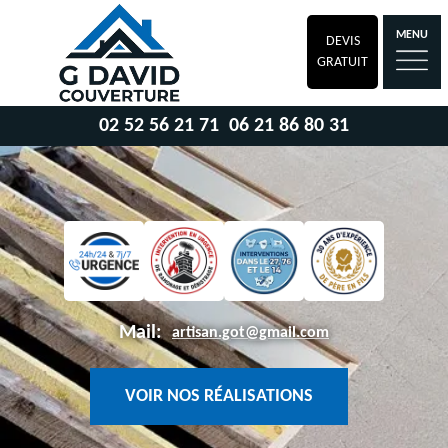
MENU
DEVIS
GRATUIT
02 52 56 21 71
06 21 86 80 31
Mail:
artisan.got@gmail.com
VOIR NOS RÉALISATIONS