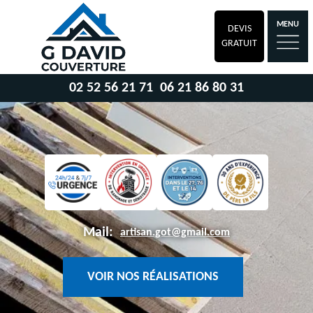
MENU
DEVIS
GRATUIT
02 52 56 21 71
06 21 86 80 31
Mail:
artisan.got@gmail.com
VOIR NOS RÉALISATIONS