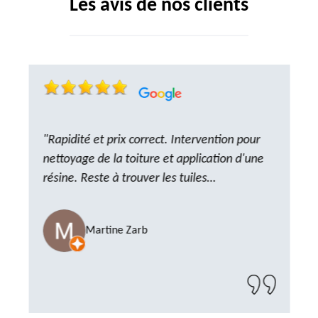
Les avis de nos clients
"Rapidité et prix correct. Intervention pour
nettoyage de la toiture et application d'une
résine. Reste à trouver les tuiles
manquantes, nous savons que nous pouvons
compter sur M. GOT. Très content de la
Martine Zarb
prestation, a recommander sans problème"